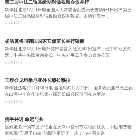
第三届中法二轨高级别对话视频会议举行
新华社北京12月1日电全国人大常委会副委员长吉炳轩1日出席第三
届中法二轨高级别对话视频会议并致辞。吉炳轩表示，
2021-12-02
杨洁篪将同韩国国家安保室长举行磋商
新华社北京12月1日电外交部发言人汪文斌1日宣布：经中韩双方商
定，中共中央政治局委员、中央外事工作委员会办公室
2021-12-02
王毅会见坦桑尼亚外长穆拉穆拉
新华社达喀尔11月30日电 当地时间11月29日，国务委员兼外长王毅
在出席中非合作论坛第八届部长级会议期间在达喀尔
2021-12-02
携手并进 命运与共
当鲜嫩多汁的车厘子低垂在天津中智示范农场的枝头，中国消费者
离实现“车厘子自由”的期许更近了一步；当中国交建