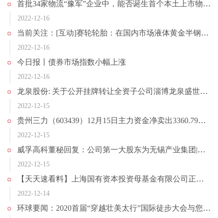
首批34家物流“豫军”企业中，能否诞生首个本土上市物流企业
2022-12-16
当前关注：[互动]赛轮轮胎：在国内市场液体黄金半钢轮胎目前仅在线上销售，下一步将在线下全面推广
2022-12-16
今日报丨债券市场指数小幅上涨
2022-12-16
龙泉股份: 关于公开挂牌转让全资子公司淄博龙泉盛世物业有限公司100%股权暨关联交易的进展公告-天天视点
2022-12-15
贵州三力（603439）12月15日主力资金净卖出3360.79万元_要闻速递
2022-12-15
威孚高科董秘回复：公司第一大股东为无锡产业集团|天天报资讯
2022-12-15
【天天速看料】上海国有资本投资母基金有限公司正式揭牌成立
2022-12-14
环球要闻：2020首届“穿越壮美太行”国际徒步大会与您相约济源