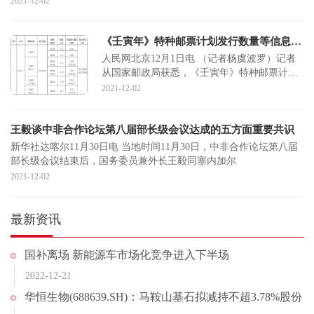
2021-12-02
《壬寅年》特种邮票计划发行数量等信息公布
人民网北京12月1日电 （记者杨虞波罗）记者
从国家邮政局获悉，《壬寅年》特种邮票计划
发行数量、仿印审批目录等
2021-12-02
王毅谈中非合作论坛第八届部长级会议达成的五方面重要共识
新华社达喀尔11月30日电 当地时间11月30日，中非合作论坛第八届
部长级会议结束后，国务委员兼外长王毅同塞内加尔
2021-12-02
最新资讯
国补离场 新能源车市场化竞争进入下半场
2022-12-21
华恒生物(688639.SH)：马鞍山基石拟减持不超3.78%股份