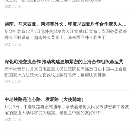
2021-12-02
越南、马来西亚、柬埔寨外长，印度尼西亚对华合作牵头人、统筹部长将访华
新华社北京12月1日电外交部发言人汪文斌1日宣布：应国务委员兼
外长王毅邀请，越南外长裴青山、马来西亚外长赛夫丁
2021-12-02
深化司法交流合作 推动构建更加紧密的上海合作组织命运共同体
新华社青岛11月30日电最高人民法院院长周强29日在中国—上合组
织国家地方法院大法官论坛上致辞表示，希望认真贯彻
2021-12-02
中老铁路是连心路、发展路（大使随笔）
12月3日，中老铁路将正式通车，承载着老挝人民发展梦想和中老友
谊的交通大动脉将变为现实。老挝是中国的友好邻邦
2021-12-02