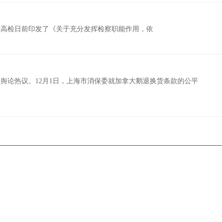
最高检日前印发了《关于充分发挥检察职能作用，依
发舆论热议。12月1日，上海市消保委就加拿大鹅退换货条款的公平