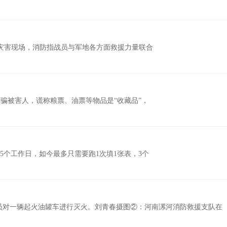
灾害现场，消防指战员与军地各方面救援力量联合
骗被害人，谎称粮票、油票等物品是“收藏品”，
15个工作日，如今最多只需要跑1次填1张表，3个
员对一辆起火油罐车进行灭火。刘青春摄图②：河南漯河消防救援支队在