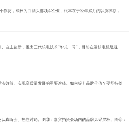
家小作坊，成长为白酒头部领军企业，根本在于经年累月的以质求存，
、自主创新，推出三代核电技术“华龙一号”，目前在运核电机组规
经济效益、实现高质量发展的重要途径。如何提升品牌价值？要坚持创
现场认真听会、热烈讨论。图③：嘉宾拍摄会场内的品牌风采展板。图⑤：